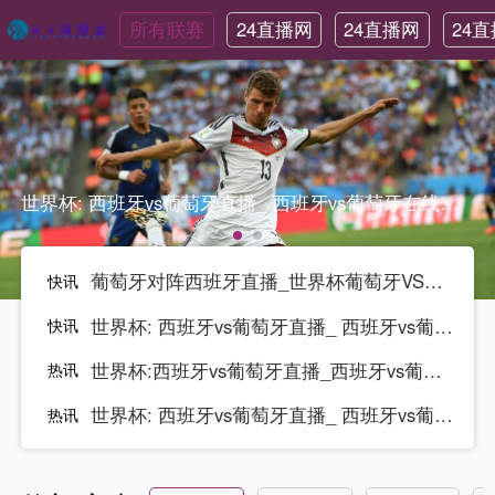
所有联赛
24直播网
24直播网
24
英超
世界杯
韩
世界杯: 西班牙vs葡萄牙直播_ 西班牙vs葡萄牙在线直播_ 西班牙vs葡萄牙CCTV5直播入口-24直播网世界杯: 西班牙vs葡萄牙直播_ 西班牙vs葡萄牙在线直播_ 西班牙vs葡萄牙CCTV5直播入口-24直播网
葡萄牙对阵西班牙直播_世界杯葡萄牙VS西班牙直播_西班牙对葡萄牙比赛直播在线无插件观看
快讯
lianshang
世界杯: 西班牙vs葡萄牙直播_ 西班牙vs葡萄牙在线直播_ 西班牙vs葡萄牙CCTV5直播入口-24直播网
快讯
lianshang
世界杯:西班牙vs葡萄牙直播_西班牙vs葡萄牙直播免费观看_世界杯今日西班牙vs葡萄牙直播在线观看高清视频直播
热讯
lianshang
世界杯: 西班牙vs葡萄牙直播_ 西班牙vs葡萄牙在线直播_ 西班牙vs葡萄牙CCTV5直播入口-24直播网
热讯
lianshang