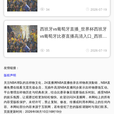
牙实时全场直播入口
34
2026-07-19
西班牙vs葡萄牙直播_世界杯西班牙
vs葡萄牙比赛直播高清入口_西班牙
vs葡萄牙预测分析直播
35
2026-07-19
友情链接：
版权声明
关注NBA球队的吉祥物文化，24直播网NBA直播收录吉祥物表演集锦，NBA直
播免费在线看无需充值会员，无插件高清NBA直播同步展示吉祥物赛场互动。
平台整理吉祥物历史与经典表演，结合比赛录像呈现赛场欢乐时刻。感受NBA
的娱乐氛围，让观赛过程更加轻松愉快。欢迎访问24直播网，本网站上的所有
内容受版权保护。未经许可，禁止复制、修改、传播或利用本网站上的任何内
容。本网站部分内容来源于互联网，若有侵犯了您的版权请随时与我们联系。
页面更新时间：2026年08月10日16时19分