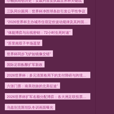
巾帼执哨创历史：女裁判首度执裁世界杯关键战
三队同分困局：世界杯净胜球条款引发公平性争议
“2026世界杯主办城市住宿定价波动规律及其跨国传导效应分析”
“体能博弈与出线密钥：72小时生死时速”
“苏里南双子半场遥望
世界杯同步飞铲如镜像交错”
国际足联酝酿扩军新政
2026世界杯：多元清算格局下的支付障碍与跨境协同机制重构
六张门票：南美劲旅的北美征途”
2026世界杯扩军名额分配博弈：各大洲足联投票权背后的暗流与利益棋盘
乌兹别克斯坦队冬训画面曝光