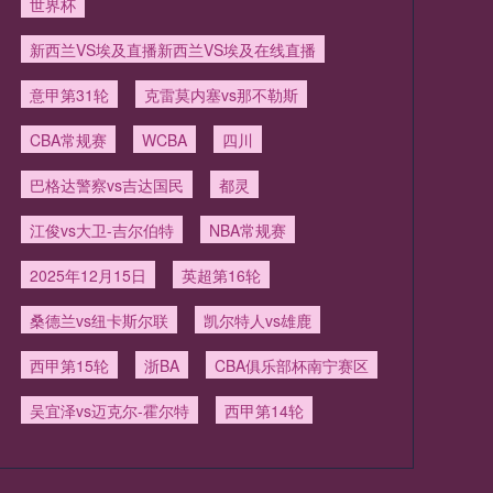
世界杯
新西兰VS埃及直播新西兰VS埃及在线直播
意甲第31轮
克雷莫内塞vs那不勒斯
CBA常规赛
WCBA
四川
巴格达警察vs吉达国民
都灵
江俊vs大卫-吉尔伯特
NBA常规赛
2025年12月15日
英超第16轮
桑德兰vs纽卡斯尔联
凯尔特人vs雄鹿
西甲第15轮
浙BA
CBA俱乐部杯南宁赛区
吴宜泽vs迈克尔-霍尔特
西甲第14轮