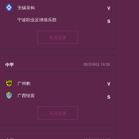
无锡吴钩
V
宁波职业足球俱乐部
S
高清直播
中甲
08月09日 19:30
广州豹
V
广西恒宸
S
高清直播