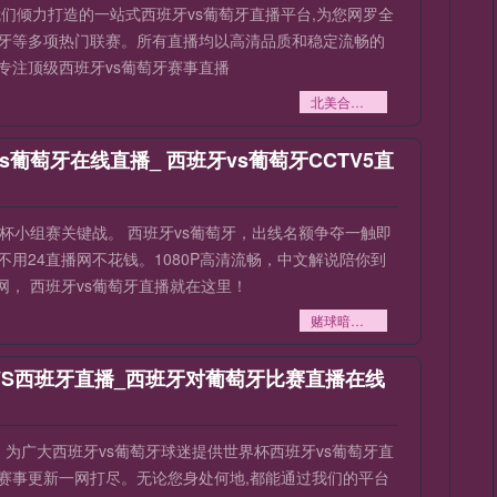
我们倾力打造的一站式西班牙vs葡萄牙直播平台,为您网罗全
葡萄牙等多项热门联赛。所有直播均以高清品质和稳定流畅的
专注顶级西班牙vs葡萄牙赛事直播
北美合办世界杯引爆市场：多城酒店价格暴涨逾200%引争议
vs葡萄牙在线直播_ 西班牙vs葡萄牙CCTV5直
6世界杯小组赛关键战。 西班牙vs葡萄牙，出线名额争夺一触即
不用24直播网不花钱。1080P高清流畅，中文解说陪你到
， 西班牙vs葡萄牙直播就在这里！
赌球暗战：世界杯单日赌资池逼近20亿
VS西班牙直播_西班牙对葡萄牙比赛直播在线
】为广大西班牙vs葡萄牙球迷提供世界杯西班牙vs葡萄牙直
播赛事更新一网打尽。无论您身处何地,都能通过我们的平台