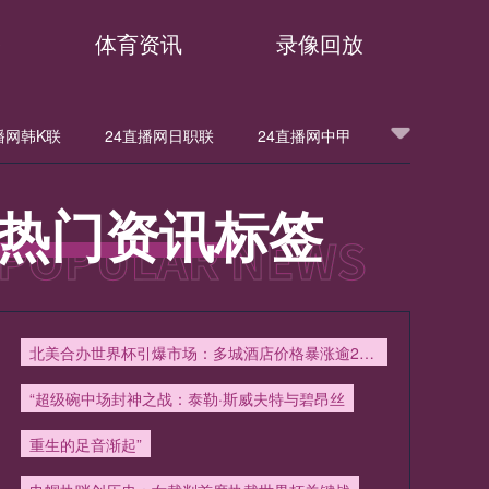
播
体育资讯
录像回放
播网韩K联
24直播网日职联
24直播网中甲
甲
24直播网法甲
24直播网西甲
热门资讯标签
24直播网英超
24直播网韩K联
洲杯
24直播网欧联
24直播网意甲
北美合办世界杯引爆市场：多城酒店价格暴涨逾200%引争议
24直播网中超
24直播网NBA
“超级碗中场封神之战：泰勒·斯威夫特与碧昂丝
重生的足音渐起”