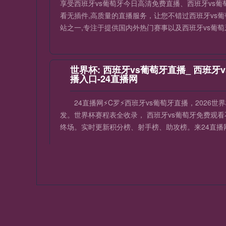
享受西班牙vs葡萄牙今日高清免费直播、西班牙vs
看无插件,高质量的直播服务，让您不错过西班牙vs
站之一,专注于提供国内外热门赛事以及西班牙vs葡
世界杯: 西班牙vs葡萄牙直播_ 西班牙
播入口-24直播网
24直播网⚡️C罗⚡️西班牙vs葡萄牙直播，202
发。世界杯赛程表全收录， 西班牙vs葡萄牙免费观看
终场。实时更新积分榜、射手榜、助攻榜。来24直播网
葡萄牙对阵西班牙直播_世界杯葡萄牙
无插件观看
【西班牙vs葡萄牙直播】24直播网【C罗世界杯
播赛程和即时的西班牙vs葡萄牙比赛直播,世界杯直