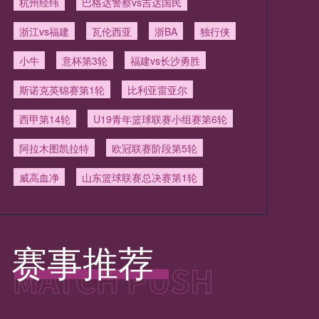
杭州经纬
巴格达警察vs吉达国民
浙江vs福建
瓦伦西亚
浙BA
独行侠
小牛
意杯第3轮
福建vs长沙勇胜
斯诺克英锦赛第1轮
比利亚雷亚尔
西甲第14轮
U19青年篮球联赛小组赛第6轮
阿拉木图凯拉特
欧冠联赛阶段第5轮
威高血净
山东篮球联赛总决赛第1轮
赛事推荐