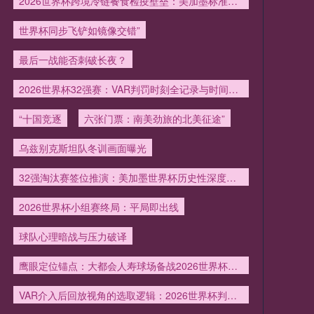
2026世界杯跨境冷链餐食检疫壁垒：美加墨标准差异下的供应链韧性重塑
世界杯同步飞铲如镜像交错”
最后一战能否刺破长夜？
2026世界杯32强赛：VAR判罚时刻全记录与时间线拆解
“十国竞逐
六张门票：南美劲旅的北美征途”
乌兹别克斯坦队冬训画面曝光
32强淘汰赛签位推演：美加墨世界杯历史性深度首析
2026世界杯小组赛终局：平局即出线
球队心理暗战与压力破译
鹰眼定位锚点：大都会人寿球场备战2026世界杯的技术演进路径
VAR介入后回放视角的选取逻辑：2026世界杯判罚规则变革前瞻