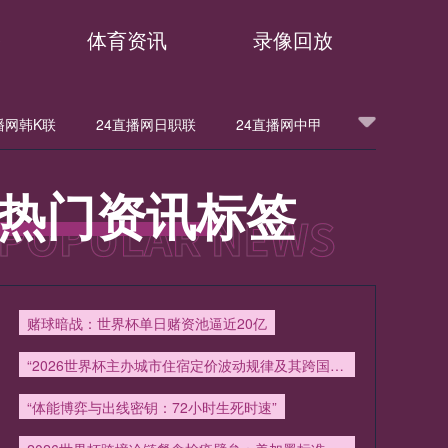
播
体育资讯
录像回放
播网韩K联
24直播网日职联
24直播网中甲
甲
24直播网法甲
24直播网西甲
热门资讯标签
24直播网英超
24直播网韩K联
洲杯
24直播网欧联
24直播网意甲
赌球暗战：世界杯单日赌资池逼近20亿
24直播网中超
24直播网NBA
“2026世界杯主办城市住宿定价波动规律及其跨国传导效应分析”
“体能博弈与出线密钥：72小时生死时速”