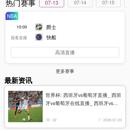
热门赛事
07-13
07-14
07-15
NBA
爵士
10:00
快船
观看直播
高清直播
更多赛事
最新资讯
世界杯: 西班牙vs葡萄牙直播_ 西班
牙vs葡萄牙在线直播_ 西班牙vs葡
萄牙CCTV5直播入口-24直播网
32
2026-07-20