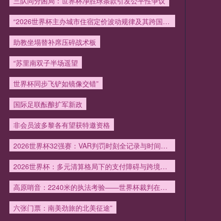
三队同分困局：世界杯净胜球条款引发公平性争议
“2026世界杯主办城市住宿定价波动规律及其跨国传导效应分析”
助教坐塌替补席压碎战术板
“苏里南双子半场遥望
世界杯同步飞铲如镜像交错”
国际足联酝酿扩军新政
非会员波多黎各有望获特邀资格
2026世界杯32强赛：VAR判罚时刻全记录与时间线拆解
2026世界杯：多元清算格局下的支付障碍与跨境协同机制重构
高原哨音：2240米的执法考验——世界杯裁判在极限海拔下的生理与决策
六张门票：南美劲旅的北美征途”