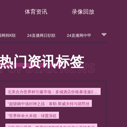
播
体育资讯
录像回放
播网韩K联
24直播网日职联
24直播网中甲
甲
24直播网法甲
24直播网西甲
热门资讯标签
24直播网英超
24直播网韩K联
洲杯
24直播网欧联
24直播网意甲
北美合办世界杯引爆市场：多城酒店价格暴涨逾200%引争议
24直播网中超
24直播网NBA
“超级碗中场封神之战：泰勒·斯威夫特与碧昂丝
“世界杯余火未熄：绿茵深处