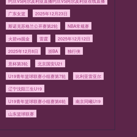
约旦VS阿尔及利亚直播约旦VS阿尔及利亚在线直播
广东女篮
2025年12月23日
斯诺克苏格兰公开赛第2轮
NBA常规赛
火箭vs掘金
雷霆
2025年12月12日
2025年12月8日
浙BA
独行侠
意杯第3轮
北京国安U21
U19青年篮球联赛小组赛第7轮
比利亚雷亚尔
辽宁沈阳三生U19
U19青年篮球联赛小组赛第6轮
南京同曦U19
山东篮球联赛