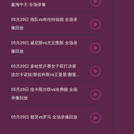
鑫海中天 全场录像
05月29日 狼队vs布伦特福德 全场录
像回放
05月29日 威尼斯vs尤文图斯 全场录
像回放
05月29日 多哈世乒赛女子双打决赛
波尔卡诺娃/斯佐科斯vs王曼昱/蒯曼
全场录像回放
05月29日 纽卡斯尔联vs埃弗顿 全场
录像回放
05月29日 都灵vs罗马 全场录像回放