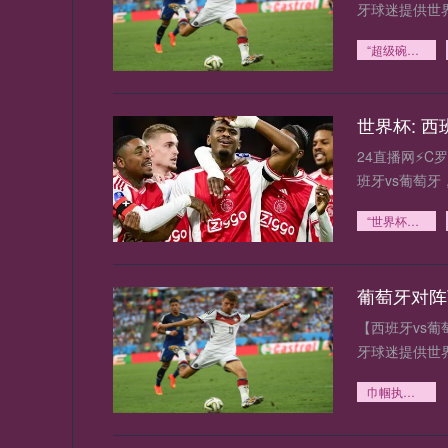
牙球迷提供世
比赛直播,世界
“超级碗中场封神之战：泰勒·斯威夫特与碧昂丝
24直播网⚡️C
班牙vs葡萄
牙vs葡萄
“世界杯余火未熄：绿茵深处
【西班牙vs葡
牙球迷提供世
比赛直播,世界
巾帼执哨创历史：女裁判首度执裁世界杯关键战