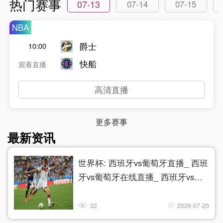
热门赛事
07-13
07-14
07-15
NBA
爵士
10:00
快船
观看直播
高清直播
更多赛事
最新资讯
世界杯: 西班牙vs葡萄牙直播_ 西班
牙vs葡萄牙在线直播_ 西班牙vs葡
萄牙CCTV5直播入口-24直播网
32
2026-07-20