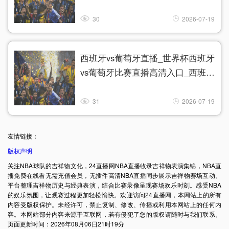
牙实时全场直播入口
30
2026-07-19
西班牙vs葡萄牙直播_世界杯西班牙
vs葡萄牙比赛直播高清入口_西班牙
vs葡萄牙预测分析直播
31
2026-07-19
友情链接：
版权声明
关注NBA球队的吉祥物文化，24直播网NBA直播收录吉祥物表演集锦，NBA直
播免费在线看无需充值会员，无插件高清NBA直播同步展示吉祥物赛场互动。
平台整理吉祥物历史与经典表演，结合比赛录像呈现赛场欢乐时刻。感受NBA
的娱乐氛围，让观赛过程更加轻松愉快。欢迎访问24直播网，本网站上的所有
内容受版权保护。未经许可，禁止复制、修改、传播或利用本网站上的任何内
容。本网站部分内容来源于互联网，若有侵犯了您的版权请随时与我们联系。
页面更新时间：2026年08月06日21时19分