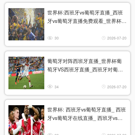
世界杯:西班牙vs葡萄牙直播_西班
牙vs葡萄牙直播免费观看_世界杯今
日西班牙vs葡萄牙直播在线观看高
清视频直播
30
2026-07-20
葡萄牙对阵西班牙直播_世界杯葡
萄牙VS西班牙直播_西班牙对葡萄
牙比赛直播在线无插件观看
34
2026-07-20
世界杯: 西班牙vs葡萄牙直播_ 西班
牙vs葡萄牙在线直播_ 西班牙vs葡
萄牙CCTV5直播入口-24直播网