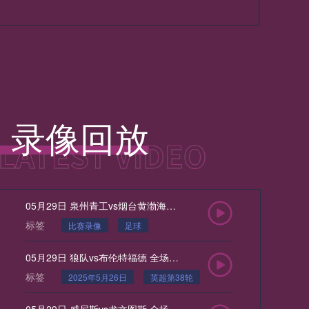
白雨露vs夏雨滢 全场录像回放
05月28日 狼队vs布伦特福德 全场录
像回放
05月28日 比利亚雷亚尔vs塞维利亚
全场录像回放
录像回放
05月27日 狼队vs布伦特福德 全场录
像回放
05月27日 湖州美奇vs长乐金刚腿 全
05月29日 泉州青工vs烟台黄渤海新区鑫海中天 全场录像
场录像
标签
比赛录像
足球
05月27日 上海橘橙vs泉州青工 全场
05月29日 狼队vs布伦特福德 全场录像回放
录像
标签
2025年5月26日
英超第38轮
05月27日 F1摩纳哥大奖赛排位赛 全
场录像回放