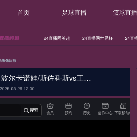
首页
足球直播
篮球直
24直播网英超
24直播网世界杯
24直
直播网世亚预
24直播网亚洲杯
24直播网欧联
24直播网意
场录像回放
直播网德甲
24直播网欧冠
24直播网中超
24直播网NBA
多哈世乒赛女子双打决赛 波尔卡诺娃/斯佐科斯vs王曼昱/蒯曼 全场录像回放
直播网日职联
24直播网中甲
24直播网世亚预
24直播网亚
25-05-29 12:00
直播网法甲
24直播网西甲
24直播网德甲
24直播网欧冠