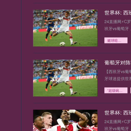
24直播网⚡️C
班牙vs葡萄
牙vs葡萄
赌球暗战：世界杯单日赌资池逼近20亿
【西班牙vs葡
牙球迷提供世
比赛直播,世界
“超级碗中场封神之战：泰勒·斯威夫特与碧昂丝
24直播网⚡️C
班牙vs葡萄